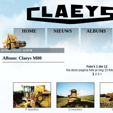
HOME
NIEUWS
ALBUMS
HUIDIGE PAGINA:
ALBUM
Album: Claeys M80
Foto's 1 t/m 12
Na deze pagina heb je nog 15 foto
1
2
3
>
0 reacties
0 reacties