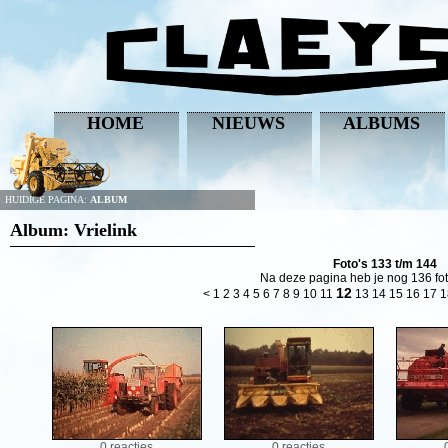
HOME
NIEUWS
ALBUMS
HUIDIGE PAGINA:
ALBUM
Album: Vrielink
Foto's 133 t/m 144
Na deze pagina heb je nog 136 fot
12
<
1
2
3
4
5
6
7
8
9
10
11
13
14
15
16
17
1
0 reacties
0 reacties