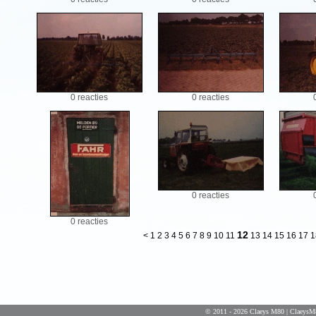
0 reacties
0 reacties
0 reacties
0 reacties
12
<
1
2
3
4
5
6
7
8
9
10
11
13
14
15
16
17
1
© 2011 - 2026 Claeys M80 | ClaeysM