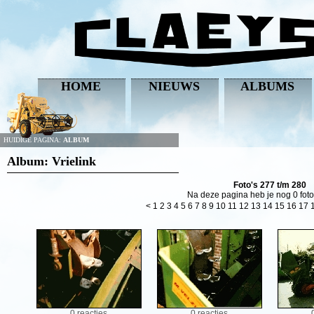
HOME
NIEUWS
ALBUMS
HUIDIGE PAGINA:
ALBUM
Album: Vrielink
Foto's 277 t/m 280
Na deze pagina heb je nog 0 foto
<
1
2
3
4
5
6
7
8
9
10
11
12
13
14
15
16
17
0 reacties
0 reacties