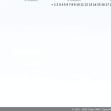
<
1
2
3
4
5
6
7
8
9
10
11
12
13
14
15
16
17
© 2011 - 2026 Claeys M80 | ClaeysM