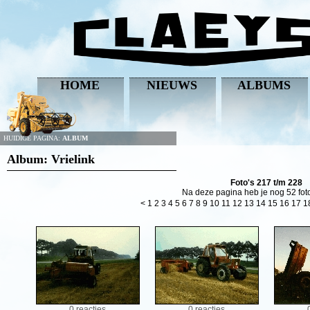
HOME
NIEUWS
ALBUMS
HUIDIGE PAGINA:
ALBUM
Album: Vrielink
Foto's 217 t/m 228
Na deze pagina heb je nog 52 foto
<
1
2
3
4
5
6
7
8
9
10
11
12
13
14
15
16
17
1
0 reacties
0 reacties