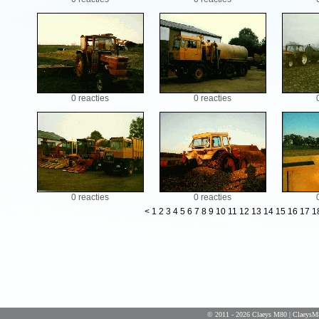
0 reacties
0 reacties
0 reacties
0 reacties
<
1
2
3
4
5
6
7
8
9
10
11
12
13
14
15
16
17
1
© 2011 - 2026 Claeys M80 | ClaeysM