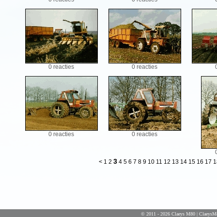
0 reacties
0 reacties
0 reacties
0 reacties
3
<
1
2
4
5
6
7
8
9
10
11
12
13
14
15
16
17
1
© 2011 - 2026 Claeys M80 | ClaeysM