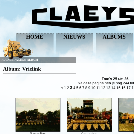
HOME
NIEUWS
ALBUMS
HUIDIGE PAGINA:
ALBUM
Album: Vrielink
Foto's 25 t/m 36
Na deze pagina heb je nog 244 fot
3
<
1
2
4
5
6
7
8
9
10
11
12
13
14
15
16
17
1
0 reacties
0 reacties